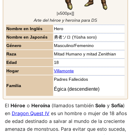
|x500px]]
Arte del héroe y heroína para DS
Nombre en Inglés
Hero
Nombre en Japonés
勇者ソロ (Yūsha soro)
Género
Masculino/Femenino
Raza
Mitad Humano y mitad Zenithian
Edad
18
Hogar
Villamonte
Padres Fallecidos
Familia
Égica (descendiente)
El
Héroe
o
Heroína
(llamados también
Solo
y
Sofía
)
en
Dragon Quest IV
es un hombre o mujer de 18 años
de edad destinado a salvar al mundo de la creciente
amenaza de monstruos. Para evitar que esto suceda,